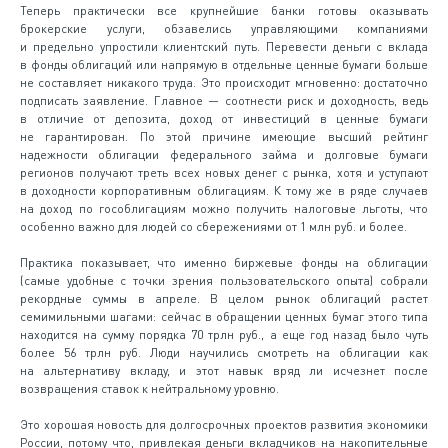
Теперь практически все крупнейшие банки готовы оказывать
брокерские услуги, обзавелись управляющими компаниями
и предельно упростили клиентский путь. Перевести деньги с вклада
в фонды облигаций или напрямую в отдельные ценные бумаги больше
не составляет никакого труда. Это происходит мгновенно: достаточно
подписать заявление. Главное — соотнести риск и доходность, ведь
в отличие от депозита, доход от инвестиций в ценные бумаги
не гарантирован. По этой причине имеющие высший рейтинг
надежности облигации федерального займа и долговые бумаги
регионов получают треть всех новых денег с рынка, хотя и уступают
в доходности корпоративным облигациям. К тому же в ряде случаев
на доход по гособлигациям можно получить налоговые льготы, что
особенно важно для людей со сбережениями от 1 млн руб. и более.
Практика показывает, что именно биржевые фонды на облигации
(самые удобные с точки зрения пользовательского опыта) собрали
рекордные суммы в апреле. В целом рынок облигаций растет
семимильными шагами: сейчас в обращении ценных бумаг этого типа
находится на сумму порядка 70 трлн руб., а еще год назад было чуть
более 56 трлн руб. Люди научились смотреть на облигации как
на альтернативу вкладу, и этот навык вряд ли исчезнет после
возвращения ставок к нейтральному уровню.
Это хорошая новость для долгосрочных проектов развития экономики
России, потому что, привлекая деньги вкладчиков на накопительные