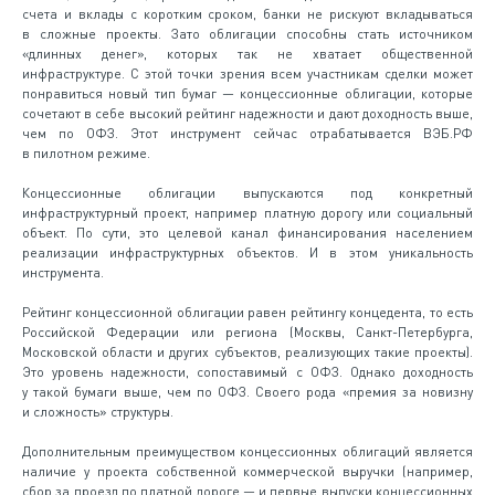
счета и вклады с коротким сроком, банки не рискуют вкладываться
в сложные проекты. Зато облигации способны стать источником
«длинных денег», которых так не хватает общественной
инфраструктуре. С этой точки зрения всем участникам сделки может
понравиться новый тип бумаг — концессионные облигации, которые
сочетают в себе высокий рейтинг надежности и дают доходность выше,
чем по ОФЗ. Этот инструмент сейчас отрабатывается ВЭБ.РФ
в пилотном режиме.
Концессионные облигации выпускаются под конкретный
инфраструктурный проект, например платную дорогу или социальный
объект. По сути, это целевой канал финансирования населением
реализации инфраструктурных объектов. И в этом уникальность
инструмента.
Рейтинг концессионной облигации равен рейтингу концедента, то есть
Российской Федерации или региона (Москвы, Санкт-Петербурга,
Московской области и других субъектов, реализующих такие проекты).
Это уровень надежности, сопоставимый с ОФЗ. Однако доходность
у такой бумаги выше, чем по ОФЗ. Своего рода «премия за новизну
и сложность» структуры.
Дополнительным преимуществом концессионных облигаций является
наличие у проекта собственной коммерческой выручки (например,
сбор за проезд по платной дороге — и первые выпуски концессионных