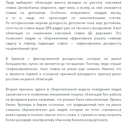
Люди выбирают облигации вместо вкладов по расчету: ключевая
ставка Центробанка медленно, идет вниз, а вслед за ней снижаются
ставки по депозитам. Особенно оперативно, каждый месяц,
а то и чаще, это происходит по накопительным счетам.
По историческим меркам доходность депозитов пока еще достойная,
хотя после ставок выше 20% радует уже не так много вкладчиков. А вот
облигации со снижением ключевой ставки ЦБ дорожают. Это
позволяет людям со сбережениями эффективнее решать главную
задачу в период падающих ставок — зафиксировать доходность
на длительный срок.
В бумагах с фиксированной доходностью, которых на рынке
большинство, купон не меняется до погашения. Поэтому люди спешат
«зафиксироваться», пока ставки не упали еще сильнее. Именно это
и является первой и основной причиной рекордного притока денег
россиян на рынок облигаций.
Вторая причина сдвига в сберегательной модели поведения людей
заключается в появлении механизмов покупки облигаций без работы
на фондовом рынке напрямую, что раньше было невозможным. Однако
банки, брокеры и биржи осознали, что традиционный путь на рынок
слишком обременителен для людей, которые не хотят становиться
инвесторами в полном смысле этого слова, а стремятся лишь получить
более доходную альтернативу обычному банковскому депозиту.