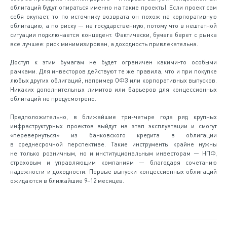
облигаций будут опираться именно на такие проекты). Если проект сам
себя окупает, то по источнику возврата он похож на корпоративную
облигацию, а по риску — на государственную, потому что в нештатной
ситуации подключается концедент. Фактически, бумага берет с рынка
всё лучшее: риск минимизирован, а доходность привлекательна.
Доступ к этим бумагам не будет ограничен какими-то особыми
рамками. Для инвесторов действуют те же правила, что и при покупке
любых других облигаций, например ОФЗ или корпоративных выпусков.
Никаких дополнительных лимитов или барьеров для концессионных
облигаций не предусмотрено.
Предположительно, в ближайшие три-четыре года ряд крупных
инфраструктурных проектов выйдут на этап эксплуатации и смогут
«перевернуться» из банковского кредита в облигации
в среднесрочной перспективе. Такие инструменты крайне нужны
не только розничным, но и институциональным инвесторам — НПФ,
страховым и управляющим компаниям — благодаря сочетанию
надежности и доходности. Первые выпуски концессионных облигаций
ожидаются в ближайшие 9–12 месяцев.