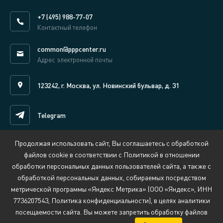
+7 (495) 988-77-07
Контактный телефон
common@pppcenter.ru
Адрес электронной почты
123242, г. Москва, ул. Новинский бульвар, д. 31
Telegram
Продолжая использовать сайт, Вы соглашаетесь с обработкой
Написать нам онлайн
файлов cookie в соответствии с Политикой в отношении
обработки персональных данных пользователей сайта, а также с
обработкой персональных данных, собираемых посредством
Сведения об организации, осуществляющей обучение
метрической программы «Яндекс Метрика» (ООО «Яндекс», ИНН
Политика обработки персональных данных
7736207543, Политика конфиденциальности), в целях аналитики
Противодействие коррупции
Обратная связь:
security@pppcenter.ru
посещаемости сайта. Вы можете запретить обработку файлов