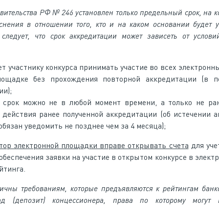
авительства РФ № 246 установлен только предельный срок, на 
снения в отношении того, кто и на каком основании будет у
 следует, что срок аккредитации может зависеть от услови
т участнику конкурса принимать участие во всех электронны
лощадке без прохождения повторной аккредитации (в п
и);
срок можно не в любой момент времени, а только не ран
 действия ранее полученной аккредитации (об истечении 
бязан уведомить не позднее чем за 4 месяца);
атор электронной площадки вправе открывать счета
для уче
обеспечения заявки на участие в открытом конкурсе в элект
йтинга.
гичны требованиям, которые предъявляются к рейтингам банко
д (депозит) концессионера, права по которому могут п