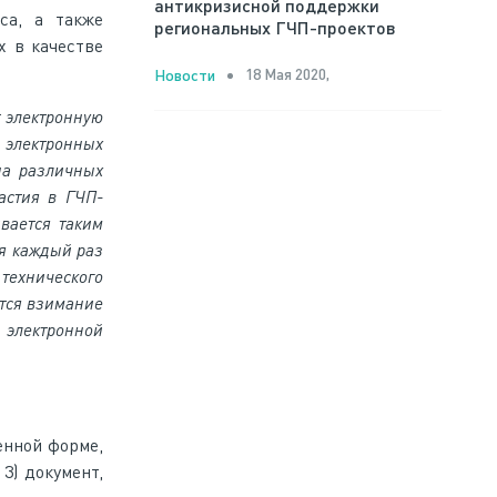
антикризисной поддержки
са, а также
региональных ГЧП-проектов
х в качестве
18 Мая 2020,
Новости
т электронную
 электронных
на различных
астия в ГЧП-
ивается таким
ся каждый раз
 технического
ется взимание
 электронной
енной форме,
3) документ,