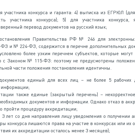
 участника конкурса и гаранта: 4) выписка из ЕГРЮЛ (дл
ть участника конкурса); 5) для участника конкурса, 
веренный перевод документов на русский язык;
остановления Правительства РФ № 246 для электронных
-ФЗ и № 224-ФЗ, содержится в перечне дополнительных до
бусловлено более узким перечнем субъектов, которые могут
ию с Законом № 115-ФЗ: поэтому не предусмотрены положе
льной части положения постановления идентичны.
 документов единый для всех лиц – не более 5 рабочих 
и информации;
итации также единые (закрытый перечень) – некорректно
необходимых документов и информации. Однако отказ в акк
о пройти процедуру аккредитации;
е 3 лет со дня направления лицу уведомления о получении 
оры конкурса лишаются права на участие в конкурсах или их 
ствия их аккредитации осталось менее 3 месяцев);