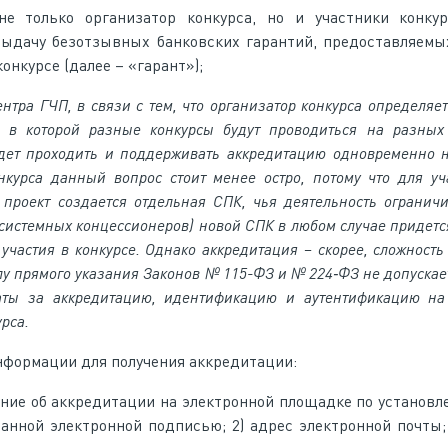
е только организатор конкурса, но и участники конкур
ыдачу безотзывных банковских гарантий, предоставляемы
конкурсе (далее – «гарант»);
тра ГЧП, в связи с тем, что организатор конкурса определяе
, в которой разные конкурсы будут проводиться на разных
удет проходить и поддерживать аккредитацию одновременно 
нкурса данный вопрос стоит менее остро, потому что для уч
 проект создается отдельная СПК, чья деятельность огранич
е системных концессионеров) новой СПК в любом случае придет
участия в конкурсе. Однако аккредитация – скорее, сложность
силу прямого указания Законов № 115-ФЗ и № 224‑ФЗ не допуска
аты за аккредитацию, идентификацию и аутентификацию на
рса.
информации для получения аккредитации:
ение об аккредитации на электронной площадке по установл
нной электронной подписью; 2) адрес электронной почты; 