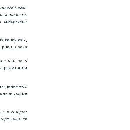
который может
станавливать
й конкретной
х конкурсах,
ериод срока
ее чем за 6
аккредитации
та денежных
ронной форме
в, в которых
ередаваться