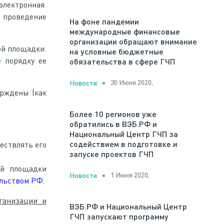
лектронная.
6 проведение
На фоне пандемии
международные финансовые
организации обращают внимание
ой площадки.
на условные бюджетные
 порядку ее
обязательства в сфере ГЧП
30 Июня 2020,
Новости
ерждены (как
Более 10 регионов уже
обратились в ВЭБ.РФ и
Национальный Центр ГЧП за
содействием в подготовке и
ествлять его
запуске проектов ГЧП
ой площадки
1 Июня 2020,
Новости
ельством РФ
.
ганизации и
ВЭБ.РФ и Национальный Центр
ГЧП запускают программу