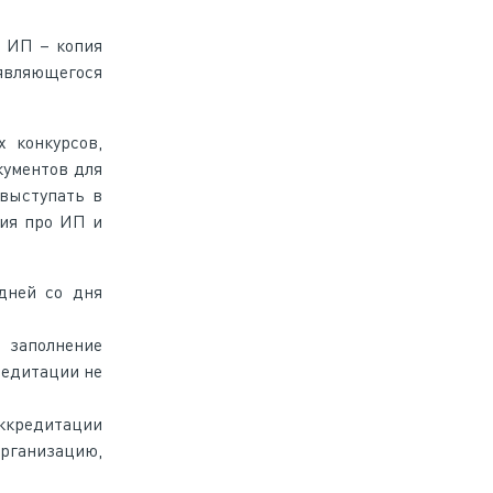
я ИП – копия
являющегося
 конкурсов,
кументов для
 выступать в
ния про ИП и
дней со дня
е заполнение
редитации не
аккредитации
организацию,