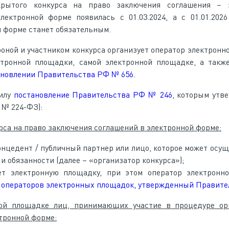
рытого конкурса на право заключения соглашения – э
ектронной форме появилась с 01.03.2024, а с 01.01.202
й форме станет обязательным.
оной и участником конкурса организует оператор электронн
тронной площадки, самой электронной площадке, а также
ановлении Правительства РФ № 656
.
силу
постановление Правительства РФ № 246
, которым утв
 № 224-ФЗ):
рса на право заключения соглашений в электронной форме:
онцедент / публичный партнер или лицо, которое может осущ
и обязанности (далее – «организатор конкурса»);
яет электронную площадку, при этом оператор электронн
 операторов электронных площадок, утвержденный Правит
ой площадке лиц, принимающих участие в процедуре ор
тронной форме: