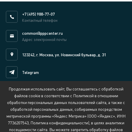
+7 (495) 988-77-07
Контактный телефон
common@pppcenter.ru
Адрес электронной почты
123242, г. Москва, ул. Новинский бульвар, д. 31
Telegram
Продолжая использовать сайт, Вы соглашаетесь с обработкой
Написать нам онлайн
файлов cookie в соответствии с Политикой в отношении
обработки персональных данных пользователей сайта, а также с
обработкой персональных данных, собираемых посредством
Сведения об организации, осуществляющей обучение
метрической программы «Яндекс Метрика» (ООО «Яндекс», ИНН
Политика обработки персональных данных
7736207543, Политика конфиденциальности), в целях аналитики
Противодействие коррупции
Обратная связь:
security@pppcenter.ru
посещаемости сайта. Вы можете запретить обработку файлов