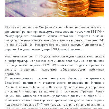
29 июня по инициативе Минфина России и Министерства экономики и
финансов Франции при поддержке госкорпорации развития ВЭБ.РФ и
Международного валютного фонда состоялась открытая онлайн-
дискуссия по теме «Бюджетные обязательства в рамках проектов ГЧП
на фоне COVID-19». Модератором семинара выступил управляющий
директор Национального Центра ГЧП Артем Володькин.
Участники мероприятия обсудили важность оценки фискальных рисков
в инфраструктурных проектах, в том числе реализуемых на принципах
ГЧП, в условиях пандемии COVID-19, а также необходимость развития
системы управления условными обязательствами публичных
партнеров.
С приветственным словом выступили Директор департамента
бюджетной политики и стратегического планирования Минфина
России Владимир Цибанов и Директор Департамента двусторонних
отношений Министерства экономики и финансов Франции Ронан
Венец. Они отметили важность управления рисками в сфере ГЧП.
«Пандемия может стать хорошим стресс-тестом для систем контроля
над рисками проектов ГЧП, что позволит выявить лучшие практики по
их оценке и минимизации для обеспечения бюджетной устойчивости»,