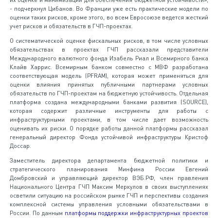
- подчеркнул Цибанов. Во Франции уже есть практические модели по
оценки таких рисков, кроме этого, во всем Евросоюзе ведется жесткий
учет рисков и обязательств в ГЧП-проектах.
О систематической оценке фискальных рисков, в том числе условных
обязательствах в проектах ГЧП рассказали представители
Международного валютного фонда Изабель Риал и Всемирного банка
Клайв Харрис. Всемирным банком совместно с МВФ разработана
соответствующая модель (PFRAM), которая может применяться для
оценки влияния принятых публичными партнерами условных
обязательств по ГЧП-проектам на бюджетную устойчивость. Отдельная
платформа создана международными банками развития (SOURCE),
которая содержит различные инструменты для работы с
инфраструктурными проектами, в том числе дает возможность
оценивать их риски. О порядке работы данной платформы рассказал
генеральный директор Фонда устойчивой инфраструктуры Кристоф
Доссар.
Заместитель директора департамента бюджетной политики и
стратегического планирования Минфина России Евгений
Домбровский и управляющий директор ВЭБ.РФ, член правления
Национального Центра ГЧП Максим Меркулов в своих выступлениях
осветили ситуацию на российском рынке ГЧП и перспективы создания
комплексной системы управления условными обязательствами в
России. По данным
платформы поддержки инфраструктурных проектов