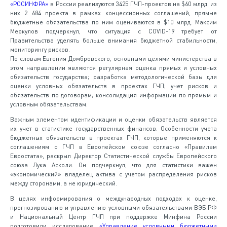
«РОСИНФРА»
в России реализуются 3425 ГЧП-проектов на $60 млрд, из
них 2 684 проекта в рамках концессионных соглашений, прямые
бюджетные обязательства по ним оцениваются в $10 млрд. Максим
Меркулов подчеркнул, что ситуация с COVID-19 требует от
Правительства уделять больше внимания бюджетной стабильности,
мониторингу рисков.
По словам Евгения Домбровского, основными целями министерства в
этом направлении являются регулярная оценка прямых и условных
обязательств государства; разработка методологической базы для
оценки условных обязательств в проектах ГЧП; учет рисков и
обязательств по договорам; консолидация информации по прямым и
условным обязательствам.
Важным элементом идентификации и оценки обязательств является
их учет в статистике государственных финансов. Особенности учета
бюджетных обязательств в проектах ГЧП, которые применяются к
соглашениям о ГЧП в Европейском союзе согласно «Правилам
Евростата», раскрыл Директор Статистической службы Европейского
союза Лука Асколи. Он подчеркнул, что для статистики важен
«экономический» владелец актива с учетом распределения рисков
между сторонами, а не юридический.
В целях информирования о международных подходах к оценке,
прогнозированию и управлению условными обязательствами ВЭБ.РФ
и Национальный Центр ГЧП при поддержке Минфина России
подготовили исследование
«Управление условными бюджетными