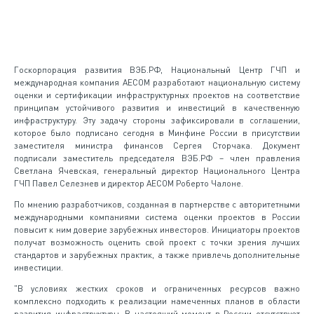
Госкорпорация развития ВЭБ.РФ, Национальный Центр ГЧП и
международная компания AECOM разработают национальную систему
оценки и сертификации инфраструктурных проектов на соответствие
принципам устойчивого развития и инвестиций в качественную
инфраструктуру. Эту задачу стороны зафиксировали в соглашении,
которое было подписано сегодня в Минфине России в присутствии
заместителя министра финансов Сергея Сторчака. Документ
подписали заместитель председателя ВЭБ.РФ – член правления
Светлана Ячевская, генеральный директор Национального Центра
ГЧП Павел Селезнев и директор AECOM Роберто Чалоне.
По мнению разработчиков, созданная в партнерстве с авторитетными
международными компаниями система оценки проектов в России
повысит к ним доверие зарубежных инвесторов. Инициаторы проектов
получат возможность оценить свой проект с точки зрения лучших
стандартов и зарубежных практик, а также привлечь дополнительные
инвестиции.
"В условиях жестких сроков и ограниченных ресурсов важно
комплексно подходить к реализации намеченных планов в области
развития инфраструктуры. В настоящий момент в России отсутствует