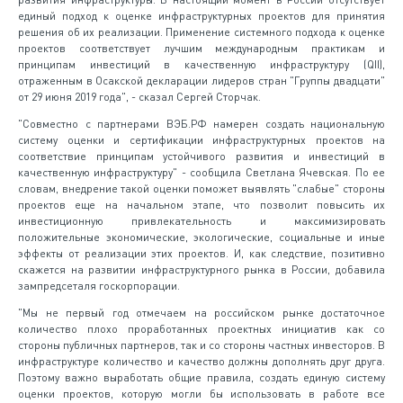
единый подход к оценке инфраструктурных проектов для принятия
решения об их реализации. Применение системного подхода к оценке
проектов соответствует лучшим международным практикам и
принципам инвестиций в качественную инфраструктуру (QII),
отраженным в Осакской декларации лидеров стран "Группы двадцати"
от 29 июня 2019 года", - сказал Сергей Сторчак.
"Совместно с партнерами ВЭБ.РФ намерен создать национальную
систему оценки и сертификации инфраструктурных проектов на
соответствие принципам устойчивого развития и инвестиций в
качественную инфраструктуру" - сообщила Светлана Ячевская. По ее
словам, внедрение такой оценки поможет выявлять "слабые" стороны
проектов еще на начальном этапе, что позволит повысить их
инвестиционную привлекательность и максимизировать
положительные экономические, экологические, социальные и иные
эффекты от реализации этих проектов. И, как следствие, позитивно
скажется на развитии инфраструктурного рынка в России, добавила
зампредсеталя госкорпорации.
"Мы не первый год отмечаем на российском рынке достаточное
количество плохо проработанных проектных инициатив как со
стороны публичных партнеров, так и со стороны частных инвесторов. В
инфраструктуре количество и качество должны дополнять друг друга.
Поэтому важно выработать общие правила, создать единую систему
оценки проектов, которую могли бы использовать в работе все