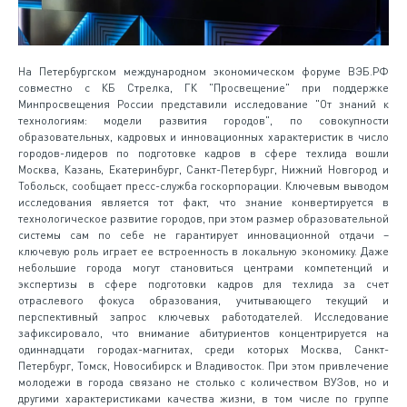
На Петербургском международном экономическом форуме ВЭБ.РФ
совместно с КБ Стрелка, ГК "Просвещение" при поддержке
Минпросвещения России представили исследование "От знаний к
технологиям: модели развития городов", по совокупности
образовательных, кадровых и инновационных характеристик в число
городов-лидеров по подготовке кадров в сфере техлида вошли
Москва, Казань, Екатеринбург, Санкт-Петербург, Нижний Новгород и
Тобольск, сообщает пресс-служба госкорпорации. Ключевым выводом
исследования является тот факт, что знание конвертируется в
технологическое развитие городов, при этом размер образовательной
системы сам по себе не гарантирует инновационной отдачи –
ключевую роль играет ее встроенность в локальную экономику. Даже
небольшие города могут становиться центрами компетенций и
экспертизы в сфере подготовки кадров для техлида за счет
отраслевого фокуса образования, учитывающего текущий и
перспективный запрос ключевых работодателей. Исследование
зафиксировало, что внимание абитуриентов концентрируется на
одиннадцати городах-магнитах, среди которых Москва, Санкт-
Петербург, Томск, Новосибирск и Владивосток. При этом привлечение
молодежи в города связано не столько с количеством ВУЗов, но и
другими характеристиками качества жизни, в том числе по группе