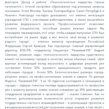
факторов "Доход и работа". «Технологическое лидерство страны
начинается с точной настройки образования под реальные запросы
экономики. Успех Москвы, Казани, Екатеринбурга, Санкт-Петербурга и
Нижнего Новгорода наглядно доказывает, что именно интеграция
учреждений СПО с ключевыми работодателями, а также масштабное
развитие федерального проекта "Профессионалитет" позволяют
готовить специалистов, способных решать важные задачи. Мы
планируем тиражировать этот опыт, чтобы каждый выпускник СПО был
востребован на рынке труда и мог внести свой вклад в развитие
родного города", – отметил министр просвещения Российской
Федерации Сергей Кравцов. Как подчеркнул главный управляющий
директор ВЭБ.РФ, гендиректор Наццентра "Развивай.РФ" Андрей
Самохин, решение задач технологического лидерства существенно
влияет на экономику городов и качество жизни обычных семей. «Для
крупных агломераций вклад высокотеха и цифровых решений уже
составляет более 30% валового муниципального продукта, для
небольших городов – более 50%. Безотносительно размера города,
актуален запрос на профессиональные знания и навыки. По данным
Индекса "Развивай.РФ", 9 из 10 студентов колледжей и техникумов в
городах – лидерах повестки техлида трудоустраиваются по профессии
уже к моменту выпуска, новые знания осваивают до 25% действующих
сотрудников предприятий и организаций", – сказал Самохин. Как он
отметил, дополнительные возможности роста открывает развитие
государственно-частного взаимодействия – в реализации проектов и
расширении возможностей для получения новых знаний, в том числе с