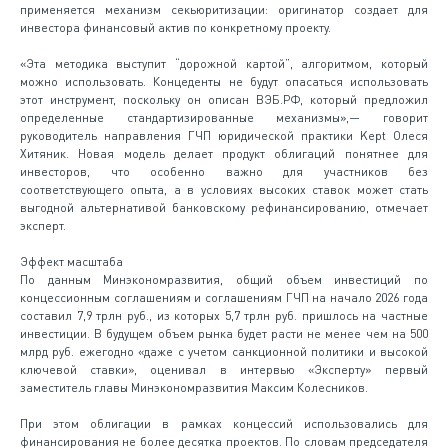
применяется механизм секьюритизации: оригинатор создает для
инвестора финансовый актив по конкретному проекту.
«Эта методика выступит “дорожной картой”, алгоритмом, который
можно использовать. Концеденты не будут опасаться использовать
этот инструмент, поскольку он описан ВЭБ.РФ, который предложил
определенные стандартизированные механизмы»,— говорит
руководитель направления ГЧП юридической практики Kept Олеся
Хитяник. Новая модель делает продукт облигаций понятнее для
инвесторов, что особенно важно для участников без
соответствующего опыта, а в условиях высоких ставок может стать
выгодной альтернативой банковскому рефинансированию, отмечает
эксперт.
Эффект масштаба
По данным Минэкономразвития, общий объем инвестиций по
концессионным соглашениям и соглашениям ГЧП на начало 2026 года
составил 7,9 трлн руб., из которых 5,7 трлн руб. пришлось на частные
инвестиции. В будущем объем рынка будет расти не менее чем на 500
млрд руб. ежегодно «даже с учетом санкционной политики и высокой
ключевой ставки», оценивал в интервью «Эксперту» первый
заместитель главы Минэкономразвития Максим Колесников.
При этом облигации в рамках концессий использовались для
финансирования не более десятка проектов. По словам председателя