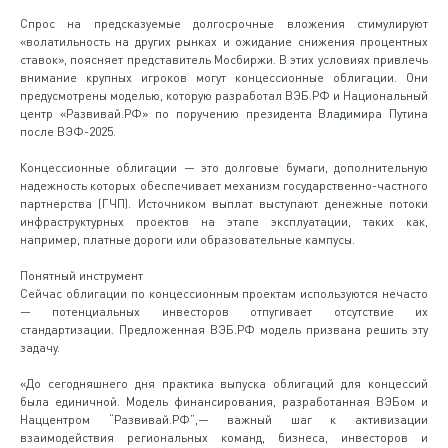
Спрос на предсказуемые долгосрочные вложения стимулируют
«волатильность на других рынках и ожидание снижения процентных
ставок», поясняет представитель Мосбиржи. В этих условиях привлечь
внимание крупных игроков могут концессионные облигации. Они
предусмотрены моделью, которую разработал ВЭБ.РФ и Национальный
центр «Развивай.РФ» по поручению президента Владимира Путина
после ВЭФ-2025.
Концессионные облигации — это долговые бумаги, дополнительную
надежность которых обеспечивает механизм государственно-частного
партнерства (ГЧП). Источником выплат выступают денежные потоки
инфраструктурных проектов на этапе эксплуатации, таких как,
например, платные дороги или образовательные кампусы.
Понятный инструмент
Сейчас облигации по концессионным проектам используются нечасто
— потенциальных инвесторов отпугивает отсутствие их
стандартизации. Предложенная ВЭБ.РФ модель призвана решить эту
задачу.
«До сегодняшнего дня практика выпуска облигаций для концессий
была единичной. Модель финансирования, разработанная ВЭБом и
Наццентром “Развивай.РФ”,— важный шаг к активизации
взаимодействия региональных команд, бизнеса, инвесторов и