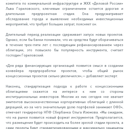
комитета по коммунальной инфраструктуре и ЖКХ «Деловой России»
Льва Гориловского, ключевым ограничением остается дорогая и
длительная предпроектная стадия. Она предусматривает
обследование города и выявление необходимых инвестиционных
мероприятий, что требует больших затрат, поясняет он.
Длительный период реализации сдерживает запуск новых проектов.
Однако, если бы банки понимали, что их средства будут оборачиваться
в течение трех-пяти лет с последующим рефинансированием через
облигации, это повысило бы популярность инструмента, считает
господин Гориловский.
«Для ряда финансирующих организаций появится смысл в создании
конвейера предпроработки проектов, чтобы общий рынок
концессионных проектов сильно увеличился»,— добавляет эксперт.
Наконец, стандартизация подхода к работе с концессионными
облигациями скажется на интересе к ним со стороны
институциональных инвесторов. Многим из них сегодня «не хватает
эмитентов высококачественных корпоративных облигаций с длинной
дюрацией, из-за чего значительную долю портфелей занимают ОФЗ»,
отмечает гендиректор НПФ Сбербанка Ольга Изюмова. «Мы ожидаем,
что на рынке появится новый формат инструментов. Предполагается,
что размещение будет происходить на более зрелой стадии проекта, а
сами проекты будут стандартизированными и максимально защищены