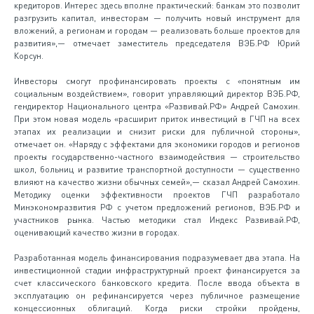
кредиторов. Интерес здесь вполне практический: банкам это позволит
разгрузить капитал, инвесторам — получить новый инструмент для
вложений, а регионам и городам — реализовать больше проектов для
развития»,— отмечает заместитель председателя ВЭБ.РФ Юрий
Корсун.
Инвесторы смогут профинансировать проекты с «понятным им
социальным воздействием», говорит управляющий директор ВЭБ.РФ,
гендиректор Национального центра «Развивай.РФ» Андрей Самохин.
При этом новая модель «расширит приток инвестиций в ГЧП на всех
этапах их реализации и снизит риски для публичной стороны»,
отмечает он. «Наряду с эффектами для экономики городов и регионов
проекты государственно-частного взаимодействия — строительство
школ, больниц и развитие транспортной доступности — существенно
влияют на качество жизни обычных семей»,— сказал Андрей Самохин.
Методику оценки эффективности проектов ГЧП разработало
Минэкономразвития РФ с учетом предложений регионов, ВЭБ.РФ и
участников рынка. Частью методики стал Индекс Развивай.РФ,
оценивающий качество жизни в городах.
Разработанная модель финансирования подразумевает два этапа. На
инвестиционной стадии инфраструктурный проект финансируется за
счет классического банковского кредита. После ввода объекта в
эксплуатацию он рефинансируется через публичное размещение
концессионных облигаций. Когда риски стройки пройдены,