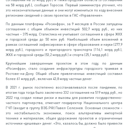
на 58 млрд руб.), сообщил Торосов. Первый замминистра уточнил, что
это неокончательные данные и они могут измениться по ходу внесения
регионами сведений о своих проектах в ГАС «Управление».
По данным платформы «Росинфра», за 9 месяцев в России запущены
соглашения с общим объемом инвестиций 502,7 млрд руб., из них
частные – 375 млрд. Статистика не учитывает соглашения в сфере ЖКХ
и городской среды до 50 млн руб. Наибольший объем вложений в
рамках соглашений зафиксирован в сфере образования и науки (277,9
млрд руб.), городского и пригородного транспорта (116,1 млрд руб.),
ЖКХ и городской среды (53,2 млрд руб.) и спорта (25,1 млрд руб.).
Крупнейшим завершенным проектом в этом году, по данным
«Росинфра», стало создание инфраструктуры городского трамвая в
Ростове-на-Дону. Общий объем привлеченных инвестиций составил
более 61 млрд руб., включая 43,8 млрд частных денег.
В 2021 г. рынок постепенно восстанавливался после пандемии, по
итогам года тогда было заключено 332 соглашения на 519 млрд руб., но
2022 год создал новые риски и вызовы для развития государственно-
частного партнерства, отмечает гендиректор Национального центра
ГЧП (входит в группу ВЭБ.РФ) Павел Селезнев. Основные сложности –
это нестабильность экономики, поиск альтернативы импортной
технике и материалам, общее удорожание проектов и ограниченные
источники «дешевых» денег. «Это, казалось бы, должно было привести