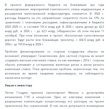
В проекте федерального бюджета на ближайшие три года
финансирование мероприятий комплексного плана модернизации и
расширения магистральной инфраструктуры снижается. В 2024 г.
расходы бюджета на это направление сократятся почти на 12% по
сравнению с плановыми расходами, зафиксированными в бюджете
2023–2025 гг., и составят 101,6 млрд руб. В 2025 г. траты урежут до 43,3
млрд руб., в 2026 г. – до 42,3 млрд. («Ведомости» об этом писали 11
октября). При этом вложения в проект «Безопасные качественные
дороги» будут расти всю ближайшую трехлетку: с 606,5 млрд руб. в
2024 г. до 769,8 млрд в 2026 г.
Проблем финансирования со стороны государства обычно не
возникает, утверждает Галактионова. Для частной стороны их может
создавать высокая ключевая ставка, но как минимум с 2014 г. стороны
обычно учитывают в соглашениях валютные риски и риски резкого
изменения ставок. Пока критических проблем, аналогичных тем, что
возникали во время пандемии коронавируса, не наблюдается,
заключила эксперт.
Лицом к инвестору
Летом Госдума приняла законопроект Минэка о донастройке
механизмов ГЧП и концессии. Одно из ключевых изменений –
разрешение компенсации концессионеру его расходов на проект
практически без ограничений. В том числе допускается возмещение