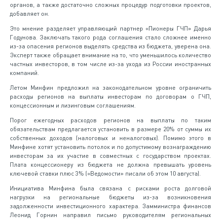
органов, а также достаточно сложных процедур подготовки проектов,
добавляет он.
Это мнение разделяет управляющий партнер «Пионеры ГЧП» Дарья
Годунова. Заключать такого рода соглашения стало сложнее именно
из-за опасения регионов выделять средства из бюджета, уверена она.
Эксперт также обращает внимание на то, что уменьшилось количество
частных инвесторов, в том числе из-за ухода из России иностранных
компаний.
Летом Минфин предложил на законодательном уровне ограничить
расходы регионов на выплаты инвесторам по договорам о ГЧП,
концессионным и лизинговым соглашениям.
Порог ежегодных расходов регионов на выплаты по таким
обязательствам предлагается установить в размере 20% от суммы их
собственных доходов (налоговых и неналоговых). Помимо этого в
Минфине хотят установить потолок и по допустимому вознаграждению
инвесторам за их участие в совместных с государством проектах.
Плата концессионеру из бюджета не должна превышать уровень
ключевой ставки плюс 3% («Ведомости» писали об этом 10 августа).
Инициатива Минфина была связана с рисками роста долговой
нагрузки на региональные бюджеты из-за возникновения
задолженности инвестиционного характера. Замминистра финансов
Леонид Горнин направил письмо руководителям региональных