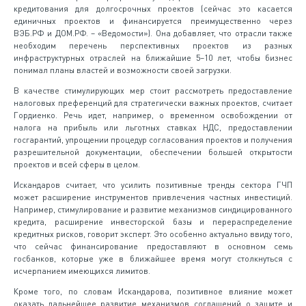
кредитования для долгосрочных проектов (сейчас это касается
единичных проектов и финансируется преимущественно через
ВЭБ.РФ и ДОМ.РФ. – «Ведомости»). Она добавляет, что отрасли также
необходим перечень перспективных проектов из разных
инфраструктурных отраслей на ближайшие 5–10 лет, чтобы бизнес
понимал планы властей и возможности своей загрузки.
В качестве стимулирующих мер стоит рассмотреть предоставление
налоговых преференций для стратегически важных проектов, считает
Гордиенко. Речь идет, например, о временном освобождении от
налога на прибыль или льготных ставках НДС, предоставлении
госгарантий, упрощении процедур согласования проектов и получения
разрешительной документации, обеспечении большей открытости
проектов и всей сферы в целом.
Искандаров считает, что усилить позитивные тренды сектора ГЧП
может расширение инструментов привлечения частных инвестиций.
Например, стимулирование и развитие механизмов синдицированного
кредита, расширение инвесторской базы и перераспределение
кредитных рисков, говорит эксперт. Это особенно актуально ввиду того,
что сейчас финансирование предоставляют в основном семь
госбанков, которые уже в ближайшее время могут столкнуться с
исчерпанием имеющихся лимитов.
Кроме того, по словам Искандарова, позитивное влияние может
оказать дальнейшее развитие механизмов соглашений о защите и