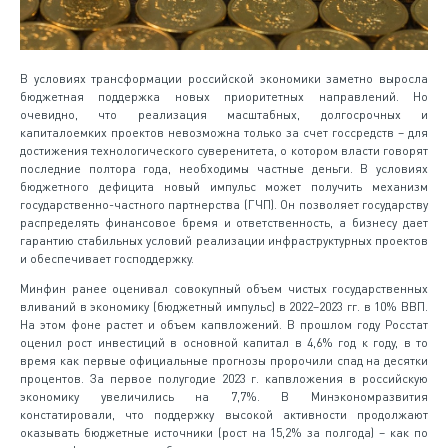
В условиях трансформации российской экономики заметно выросла
бюджетная поддержка новых приоритетных направлений. Но
очевидно, что реализация масштабных, долгосрочных и
капиталоемких проектов невозможна только за счет госсредств – для
достижения технологического суверенитета, о котором власти говорят
последние полтора года, необходимы частные деньги. В условиях
бюджетного дефицита новый импульс может получить механизм
государственно-частного партнерства (ГЧП). Он позволяет государству
распределять финансовое бремя и ответственность, а бизнесу дает
гарантию стабильных условий реализации инфраструктурных проектов
и обеспечивает господдержку.
Минфин ранее оценивал совокупный объем чистых государственных
вливаний в экономику (бюджетный импульс) в 2022–2023 гг. в 10% ВВП.
На этом фоне растет и объем капвложений. В прошлом году Росстат
оценил рост инвестиций в основной капитал в 4,6% год к году, в то
время как первые официальные прогнозы пророчили спад на десятки
процентов. За первое полугодие 2023 г. капвложения в российскую
экономику увеличились на 7,7%. В Минэкономразвития
констатировали, что поддержку высокой активности продолжают
оказывать бюджетные источники (рост на 15,2% за полгода) – как по