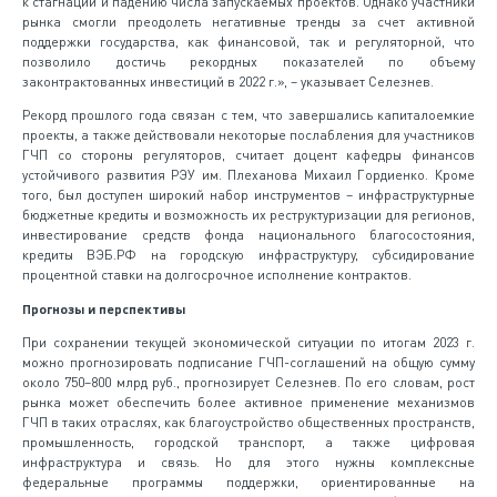
к стагнации и падению числа запускаемых проектов. Однако участники
рынка смогли преодолеть негативные тренды за счет активной
поддержки государства, как финансовой, так и регуляторной, что
позволило достичь рекордных показателей по объему
законтрактованных инвестиций в 2022 г.», – указывает Селезнев.
Рекорд прошлого года связан с тем, что завершались капиталоемкие
проекты, а также действовали некоторые послабления для участников
ГЧП со стороны регуляторов, считает доцент кафедры финансов
устойчивого развития РЭУ им. Плеханова Михаил Гордиенко. Кроме
того, был доступен широкий набор инструментов – инфраструктурные
бюджетные кредиты и возможность их реструктуризации для регионов,
инвестирование средств фонда национального благосостояния,
кредиты ВЭБ.РФ на городскую инфраструктуру, субсидирование
процентной ставки на долгосрочное исполнение контрактов.
Прогнозы и перспективы
При сохранении текущей экономической ситуации по итогам 2023 г.
можно прогнозировать подписание ГЧП-соглашений на общую сумму
около 750–800 млрд руб., прогнозирует Селезнев. По его словам, рост
рынка может обеспечить более активное применение механизмов
ГЧП в таких отраслях, как благоустройство общественных пространств,
промышленность, городской транспорт, а также цифровая
инфраструктура и связь. Но для этого нужны комплексные
федеральные программы поддержки, ориентированные на