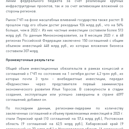
линии федерального бюджета за счет реализации крупных
инфраструктурных проектов, так и за счет активизации вложений со
стороны регионов.
Рынок ГЧП на фоне масштабных вливаний государства также растет. В
прошлом году его объем достиг рекордных 926 млрд руб., что на 56%
больше, чем в 2022 г. Из них частные инвестиции составили более 513
млрд руб. По данным Минэкономразвития, за 8 месяцев 2023 г. в 48
регионах Российской Федерации заключено 150 соглашений с общим
объемом инвестиций 448 млрд руб., из которых вложения бизнеса
составили 307 млрд.
Промежуточные результаты
Общий объем инвестиционных обязательств в рамках концессий и
соглашений о ГЧП по состоянию на 1 октября достиг 4,2 трлн руб., из
которых почти 3 трлн – внебюджетные инвестиции, передал
«Ведомостям» через представителя первый замминистра
экономического развития Илья Торосов. В совокупности в стадии
создания, эксплуатации или успешно завершены в стране 4097
соглашений, добавил он.
По последним данным, регионами-лидерами по количеству
заключенных соглашений и объему привлекаемых инвестиций в 2023 г.
стали Пермский край (10 соглашений на 57,4 млрд руб.), Ростовская
область (9 соглашений на 62,5 млрд руб.), Хабаровский край (9
соглашений на 33 млрд руб.) и Нижегородская область (6 соглашений