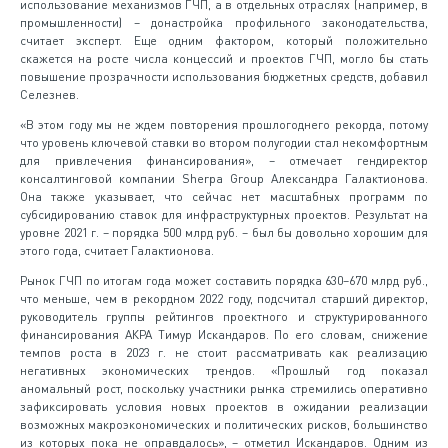
использование механизмов ГЧП, а в отдельных отраслях (например, в
промышленности) – донастройка профильного законодательства,
считает эксперт. Еще одним фактором, который положительно
скажется на росте числа концессий и проектов ГЧП, могло бы стать
повышение прозрачности использования бюджетных средств, добавил
Селезнев.
«В этом году мы не ждем повторения прошлогоднего рекорда, потому
что уровень ключевой ставки во втором полугодии стал некомфортным
для привлечения финансирования», – отмечает гендиректор
консалтинговой компании Sherpa Group Александра Галактионова.
Она также указывает, что сейчас нет масштабных программ по
субсидированию ставок для инфраструктурных проектов. Результат на
уровне 2021 г. – порядка 500 млрд руб. – был бы довольно хорошим для
этого года, считает Галактионова.
Рынок ГЧП по итогам года может составить порядка 630–670 млрд руб.,
что меньше, чем в рекордном 2022 году, подсчитал старший директор,
руководитель группы рейтингов проектного и структурированного
финансирования АКРА Тимур Искандаров. По его словам, снижение
темпов роста в 2023 г. не стоит рассматривать как реализацию
негативных экономических трендов. «Прошлый год показал
аномальный рост, поскольку участники рынка стремились оперативно
зафиксировать условия новых проектов в ожидании реализации
возможных макроэкономических и политических рисков, большинство
из которых пока не оправдалось», – отметил Искандаров. Одним из