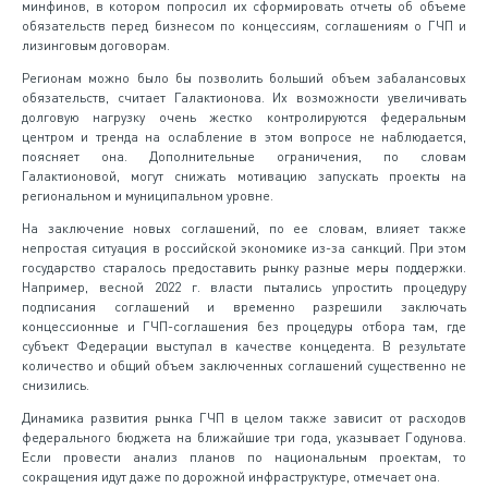
минфинов, в котором попросил их сформировать отчеты об объеме
обязательств перед бизнесом по концессиям, соглашениям о ГЧП и
лизинговым договорам.
Регионам можно было бы позволить больший объем забалансовых
обязательств, считает Галактионова. Их возможности увеличивать
долговую нагрузку очень жестко контролируются федеральным
центром и тренда на ослабление в этом вопросе не наблюдается,
поясняет она. Дополнительные ограничения, по словам
Галактионовой, могут снижать мотивацию запускать проекты на
региональном и муниципальном уровне.
На заключение новых соглашений, по ее словам, влияет также
непростая ситуация в российской экономике из-за санкций. При этом
государство старалось предоставить рынку разные меры поддержки.
Например, весной 2022 г. власти пытались упростить процедуру
подписания соглашений и временно разрешили заключать
концессионные и ГЧП-соглашения без процедуры отбора там, где
субъект Федерации выступал в качестве концедента. В результате
количество и общий объем заключенных соглашений существенно не
снизились.
Динамика развития рынка ГЧП в целом также зависит от расходов
федерального бюджета на ближайшие три года, указывает Годунова.
Если провести анализ планов по национальным проектам, то
сокращения идут даже по дорожной инфраструктуре, отмечает она.