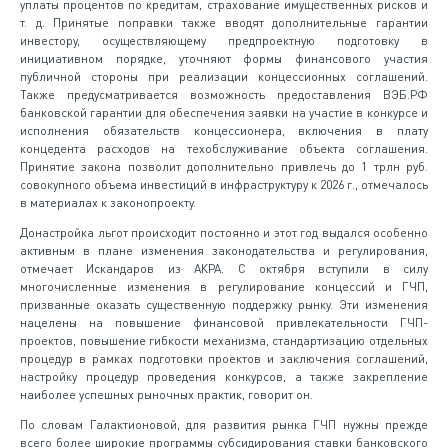
уплаты процентов по кредитам, страхование имущественных рисков и
т. д. Принятые поправки также вводят дополнительные гарантии
инвестору, осуществляющему предпроектную подготовку в
инициативном порядке, уточняют формы финансового участия
публичной стороны при реализации концессионных соглашений.
Также предусматривается возможность предоставления ВЭБ.РФ
банковской гарантии для обеспечения заявки на участие в конкурсе и
исполнения обязательств концессионера, включения в плату
концедента расходов на техобслуживание объекта соглашения.
Принятие закона позволит дополнительно привлечь до 1 трлн руб.
совокупного объема инвестиций в инфраструктуру к 2026 г., отмечалось
в материалах к законопроекту.
Донастройка льгот происходит постоянно и этот год выдался особенно
активным в плане изменения законодательства и регулирования,
отмечает Искандаров из АКРА. С октября вступили в силу
многочисленные изменения в регулирование концессий и ГЧП,
призванные оказать существенную поддержку рынку. Эти изменения
нацелены на повышение финансовой привлекательности ГЧП-
проектов, повышение гибкости механизма, стандартизацию отдельных
процедур в рамках подготовки проектов и заключения соглашений,
настройку процедур проведения конкурсов, а также закрепление
наиболее успешных рыночных практик, говорит он.
По словам Галактионовой, для развития рынка ГЧП нужны прежде
всего более широкие программы субсидирования ставки банковского