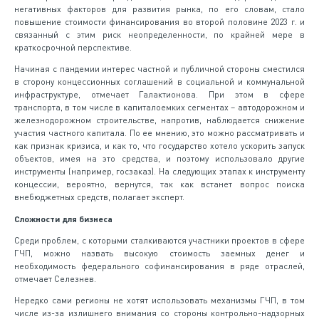
негативных факторов для развития рынка, по его словам, стало
повышение стоимости финансирования во второй половине 2023 г. и
связанный с этим риск неопределенности, по крайней мере в
краткосрочной перспективе.
Начиная с пандемии интерес частной и публичной стороны сместился
в сторону концессионных соглашений в социальной и коммунальной
инфраструктуре, отмечает Галактионова. При этом в сфере
транспорта, в том числе в капиталоемких сегментах – автодорожном и
железнодорожном строительстве, напротив, наблюдается снижение
участия частного капитала. По ее мнению, это можно рассматривать и
как признак кризиса, и как то, что государство хотело ускорить запуск
объектов, имея на это средства, и поэтому использовало другие
инструменты (например, госзаказ). На следующих этапах к инструменту
концессии, вероятно, вернутся, так как встанет вопрос поиска
внебюджетных средств, полагает эксперт.
Сложности для бизнеса
Среди проблем, с которыми сталкиваются участники проектов в сфере
ГЧП, можно назвать высокую стоимость заемных денег и
необходимость федерального софинансирования в ряде отраслей,
отмечает Селезнев.
Нередко сами регионы не хотят использовать механизмы ГЧП, в том
числе из-за излишнего внимания со стороны контрольно-надзорных