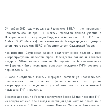
09 ноября 2020 года управляющий директор ВЭБ.РФ, член правления
Национального Центра ГЧП Максим Меркулов принял участие в
Международной конференции Саудовской Аравии по ГЧП (PPP Saudi
Arabia DigiConference), организованной Международным центром
устойчивого развития (ISRC) и Правительством Саудовской Аравии.
Как известно, Саудовская Аравия реализует около половины всех
инфраструктурных проектов стран Персидского залива и является
лидером ГЧП-проектов в регионе. Не случайно особое внимание на
конференции было посвящено вопросам поддержки ГЧП-проектов в
период COVID-19.
В ходе выступления Максим Меркулов подчеркнул необходимость
привлечения долгосрочного финансирования на рынок
инфраструктуры и поделился российским опытом антикризисной
поддержки ГЧП-инициатив.
В настоящее время в России реализуются более 3,5 тыс. проектов ГЧП,
из общего объема в $70 млрд инвестиций доля частных вложений в
них составляет $50 млрд., отметил Максим Меркулов. Большинство