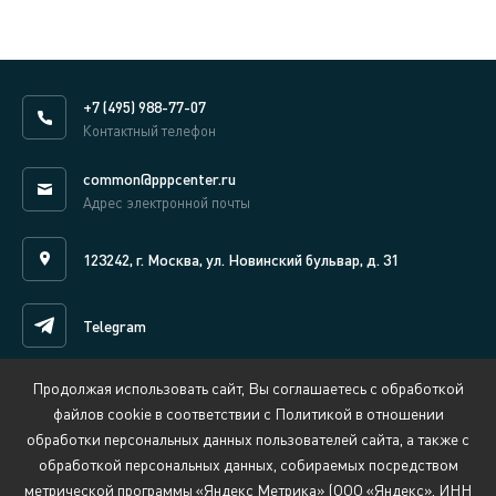
+7 (495) 988-77-07
Контактный телефон
common@pppcenter.ru
Адрес электронной почты
123242, г. Москва, ул. Новинский бульвар, д. 31
Telegram
Продолжая использовать сайт, Вы соглашаетесь с обработкой
Написать нам онлайн
файлов cookie в соответствии с Политикой в отношении
обработки персональных данных пользователей сайта, а также с
обработкой персональных данных, собираемых посредством
Сведения об организации, осуществляющей обучение
метрической программы «Яндекс Метрика» (ООО «Яндекс», ИНН