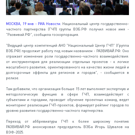
МОСКВА, 19 янв - РИА Новости.
Национальный центр государственно-
частного партнерства (ГЧП) группы ВЭБ.РФ получил новое имя -
"Развивай.РФ", сообщила госкорпорация.
"Ведущий центр компетенций АНО "Национальный Центр ГЧП" (Группа
ВЭБ.РФ) продолжит работу под новым названием - РАЗВИВАЙ.РФ. Оно
отражает изменение роли государственно-частного взаимодействия:
от инструментария для реализации отдельных проектов - к логике
масштабного развития, ориентированного на качество жизни людей и
долгосрочные эффекты для регионов и городов", - сообщается в
релизе.
Там добавили, что организация больше 15 лет выполняет экспертную и
методологическую функцию в сфере ГЧП, взаимодействует с
субъектами и городами, проводит обучение проектных команд, ведет
мониторинг реализации ГЧП-проектов, формирует рейтинг городов по
уровню развития государственно-частного партнерства.
Переход от аббревиатуры ГЧП к более широкому понятию
РАЗВИВАЙ.РФ анонсировал председатель ВЭБа Игорь Шувалов на
ВЭФ-2025.