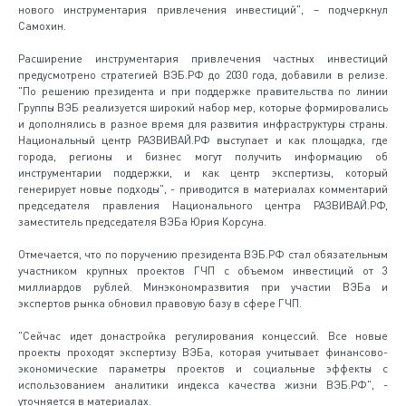
нового инструментария привлечения инвестиций", – подчеркнул
Самохин.
Расширение инструментария привлечения частных инвестиций
предусмотрено стратегией ВЭБ.РФ до 2030 года, добавили в релизе.
"По решению президента и при поддержке правительства по линии
Группы ВЭБ реализуется широкий набор мер, которые формировались
и дополнялись в разное время для развития инфраструктуры страны.
Национальный центр РАЗВИВАЙ.РФ выступает и как площадка, где
города, регионы и бизнес могут получить информацию об
инструментарии поддержки, и как центр экспертизы, который
генерирует новые подходы", - приводится в материалах комментарий
председателя правления Национального центра РАЗВИВАЙ.РФ,
заместитель председателя ВЭБа Юрия Корсуна.
Отмечается, что по поручению президента ВЭБ.РФ стал обязательным
участником крупных проектов ГЧП с объемом инвестиций от 3
миллиардов рублей. Минэкономразвития при участии ВЭБа и
экспертов рынка обновил правовую базу в сфере ГЧП.
"Сейчас идет донастройка регулирования концессий. Все новые
проекты проходят экспертизу ВЭБа, которая учитывает финансово-
экономические параметры проектов и социальные эффекты с
использованием аналитики индекса качества жизни ВЭБ.РФ", -
уточняется в материалах.