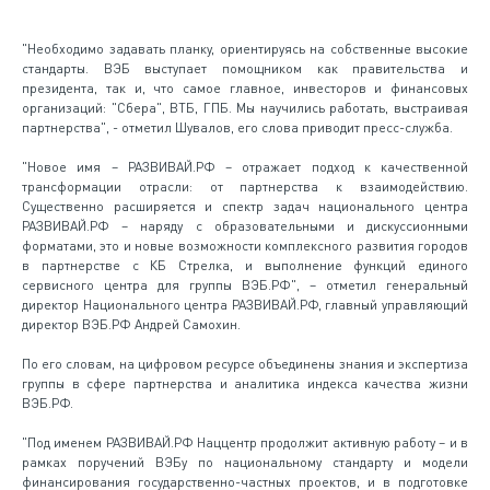
"Необходимо задавать планку, ориентируясь на собственные высокие
стандарты. ВЭБ выступает помощником как правительства и
президента, так и, что самое главное, инвесторов и финансовых
организаций: "Сбера", ВТБ, ГПБ. Мы научились работать, выстраивая
партнерства", - отметил Шувалов, его слова приводит пресс-служба.
"Новое имя – РАЗВИВАЙ.РФ – отражает подход к качественной
трансформации отрасли: от партнерства к взаимодействию.
Существенно расширяется и спектр задач национального центра
РАЗВИВАЙ.РФ – наряду с образовательными и дискуссионными
форматами, это и новые возможности комплексного развития городов
в партнерстве с КБ Стрелка, и выполнение функций единого
сервисного центра для группы ВЭБ.РФ", – отметил генеральный
директор Национального центра РАЗВИВАЙ.РФ, главный управляющий
директор ВЭБ.РФ Андрей Самохин.
По его словам, на цифровом ресурсе объединены знания и экспертиза
группы в сфере партнерства и аналитика индекса качества жизни
ВЭБ.РФ.
"Под именем РАЗВИВАЙ.РФ Наццентр продолжит активную работу – и в
рамках поручений ВЭБу по национальному стандарту и модели
финансирования государственно-частных проектов, и в подготовке