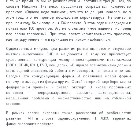
В то же время на рынке развиваются и негативные тренды. Так, по
словам Максима Ткаченко, продолжает сокращаться количество
проектов. «Однако надо понимать, что эта тенденция началась не в
этом году, это не прямое последствие коронавируса. Например, в
прошлом году были запущены 134 проекта. В этом году мы подходим к
показателю 100 проектов. Это не столь значимое падение, но тренд
все равно тревожный. При этом растет капиталоемкость проектов,
идет их укрупнение, что в принципе неплохо», - добавил он.
Существенным минусом для развития рынка является и отсутствие
внятной интеграции ГЧП в нацпроекты. К тому же присутствует
существенная конкуренция между инвестиционными механизмами
(СЗПК, СПИК, КЖЦ, ГЧП, концессии). «В идеале все механизмы должны
стать единой экосистемой работы с инвестором, но пока это не так.
Сегодня это конкурирующие формы. И появление новой формы
почему-то выводит из фокуса другие. С этой историей надо бороться на
федеральном уровне», - сказал эксперт. В числе проблемных
вопросов – непредсказуемость развития законодательства,
нерешенная проблема с множественностью лиц на публичной
стороне.
В рамках сессии эксперты также рассказали об особенностях
развития ГЧП в спорте, здравоохранении, IT, ЖКХ, вариантах
финансирования проектов.