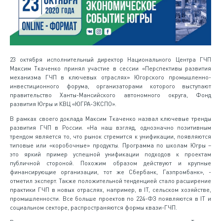
23 октября исполнительный директор Национального Центра ГЧП
Максим Ткаченко принял участие в сессии «Перспективы развития
механизма ГЧП в ключевых отраслях» Югорского промышленно-
инвестиционного форума, организаторами которого выступают
правительство Ханты-Мансийского автономного округа, Фонд
развития Югры и КВЦ «ЮГРА-ЭКСПО».
В рамках своего доклада Максим Ткаченко назвал ключевые тренды
развития ГЧП в России. «На наш взгляд, однозначно позитивным
трендом является то, что рынок стремится к унификации, появляются
типовые или «коробочные» продукты. Программа по школам Югры –
это яркий пример успешной унификации подходов к проектам
публичной стороной. Похожим образом действуют и крупные
финансирующие организации, тот же Сбербанк, Газпромбанк», -
отметил эксперт. Также положительной тенденцией стало расширение
практики ГЧП в новых отраслях, например, в IT, сельском хозяйстве,
промышленности. Все больше проектов по 224-ФЗ появляются в IT и
социальном секторе, распространяются формы квази-ГЧП.