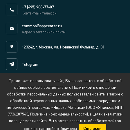
+7 (495) 988-77-07
Контактный телефон
common@pppcenter.ru
Адрес электронной почты
123242, г. Москва, ул. Новинский бульвар, д. 31
Telegram
Продолжая использовать сайт, Вы соглашаетесь с обработкой
Написать нам онлайн
файлов cookie в соответствии с Политикой в отношении
обработки персональных данных пользователей сайта, а также с
обработкой персональных данных, собираемых посредством
Сведения об организации, осуществляющей обучение
метрической программы «Яндекс Метрика» (ООО «Яндекс», ИНН
Политика обработки персональных данных
7736207543, Политика конфиденциальности), в целях аналитики
Противодействие коррупции
Обратная связь:
security@pppcenter.ru
посещаемости сайта. Вы можете запретить обработку файлов
© 2009 - 2026 Национальный центр РАЗВИВАЙ.РФ
cookie в настройках браузера.
Согласен