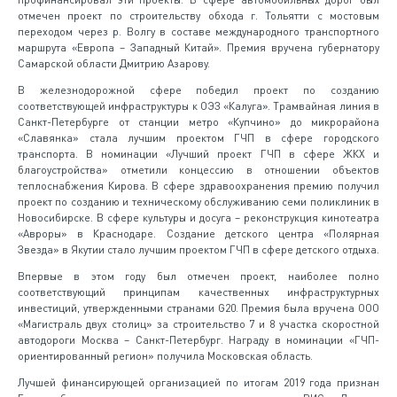
отмечен проект по строительству обхода г. Тольятти с мостовым
переходом через р. Волгу в составе международного транспортного
маршрута «Европа – Западный Китай». Премия вручена губернатору
Самарской области Дмитрию Азарову.
В железнодорожной сфере победил проект по созданию
соответствующей инфраструктуры к ОЭЗ «Калуга». Трамвайная линия в
Санкт-Петербурге от станции метро «Купчино» до микрорайона
«Славянка» стала лучшим проектом ГЧП в сфере городского
транспорта. В номинации «Лучший проект ГЧП в сфере ЖКХ и
благоустройства» отметили концессию в отношении объектов
теплоснабжения Кирова. В сфере здравоохранения премию получил
проект по созданию и техническому обслуживанию семи поликлиник в
Новосибирске. В сфере культуры и досуга – реконструкция кинотеатра
«Авроры» в Краснодаре. Создание детского центра «Полярная
Звезда» в Якутии стало лучшим проектом ГЧП в сфере детского отдыха.
Впервые в этом году был отмечен проект, наиболее полно
соответствующий принципам качественных инфраструктурных
инвестиций, утвержденными странами G20. Премия была вручена ООО
«Магистраль двух столиц» за строительство 7 и 8 участка скоростной
автодороги Москва – Санкт-Петербург. Награду в номинации «ГЧП-
ориентированный регион» получила Московская область.
Лучшей финансирующей организацией по итогам 2019 года признан