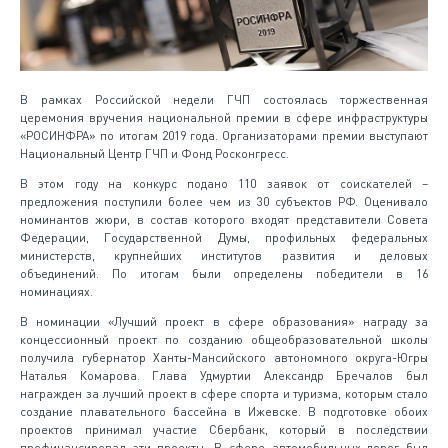
В рамках Российской недели ГЧП состоялась торжественная
церемония вручения национальной премии в сфере инфраструктуры
«РОСИНФРА» по итогам 2019 года. Организаторами премии выступают
Национальный Центр ГЧП и Фонд Росконгресс.
В этом году на конкурс подано 110 заявок от соискателей –
предложения поступили более чем из 30 субъектов РФ. Оценивало
номинантов жюри, в состав которого входят представители Совета
Федерации, Государственной Думы, профильных федеральных
министерств, крупнейших институтов развития и деловых
объединений. По итогам были определены победители в 16
номинациях.
В номинации «Лучший проект в сфере образования» награду за
концессионный проект по созданию общеобразовательной школы
получила губернатор Ханты-Мансийского автономного округа-Югры
Наталья Комарова. Глава Удмуртии Александр Бречалов был
награжден за лучший проект в сфере спорта и туризма, которым стало
создание плавательного бассейна в Ижевске. В подготовке обоих
проектов принимал участие Сбербанк, который в последствии
профинансировал эти проекты. В сфере автомобильных дорог был