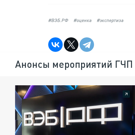
#ВЭБ.РФ
#оценка
#экспертиза
Анонсы мероприятий ГЧП