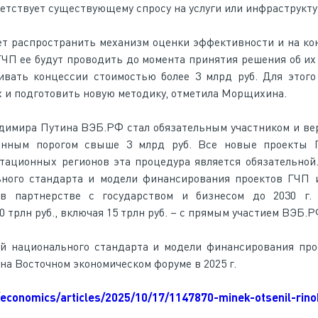
етствует существующему спросу на услуги или инфраструкту
ет распространить механизм оценки эффективности и на к
ГЧП ее будут проводить до момента принятия решения об их
ивать концессии стоимостью более 3 млрд руб. Для этого
х и подготовить новую методику, отметила Морщихина.
димира Путина ВЭБ.РФ стал обязательным участником и в
ионным порогом свыше 3 млрд руб. Все новые проекты
тационных регионов эта процедура является обязательной.
ного стандарта и модели финансирования проектов ГЧП и
 в партнерстве с государством и бизнесом до 2030 г. 
трлн руб., включая 15 трлн руб. – с прямым участием ВЭБ.Р
ой национального стандарта и модели финансирования пр
на Восточном экономическом форуме в 2025 г.
/economics/articles/2025/10/17/1147870-minek-otsenil-rin