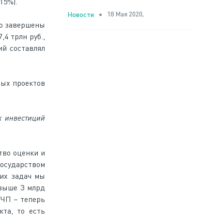
15%).
18 Мая 2020,
Новости
но завершены
4 трлн руб.,
ий составлял
ных проектов
х инвестиций
тво оценки и
государством
тих задач мы
свыше 3 млрд
ГЧП – теперь
та, то есть