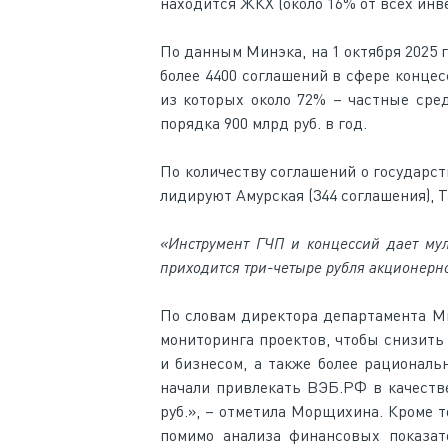
находится ЖКХ (около 16% от всех инв
По данным Минэка, на 1 октября 2025 
более 4400 соглашений в сфере концес
из которых около 72% – частные средс
порядка 900 млрд руб. в год.
По количеству соглашений о государс
лидируют Амурская (344 соглашения), Та
«Инструмент ГЧП и концессий дает му
приходится три-четыре рубля акционерно
По словам директора департамента Ми
мониторинга проектов, чтобы снизить
и бизнесом, а также более рационал
начали привлекать ВЭБ.РФ в качеств
руб.», – отметила Морщихина. Кроме 
помимо анализа финансовых показате