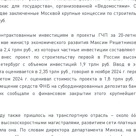
кас для государства», организованной «Ведомостями». 
две заключенные Москвой крупные концессии по строитель
уб.
контрактованным инвестициям в проекты ГЧП за 20-лет
 мае министр экономического развития Максим Решетнико
 2,4 трлн руб., из которых частные инвестиции составляют 
 внес проект по строительству первой в России высок
етербург с объемом инвестиций 1,9 трлн руб. Ввод в э
та оценивается в 2,35 трлн руб., говорил в ноябре 2024 г. п
том 2024 г. оценивал стоимость проекта в 1,8 трлн руб.
мещение средств ФНБ на субординированных депозитах бан
анк сообщали о финансовом закрытии этого крупнейше
ду также пришлось на транспортную отрасль – около 66
 высокоскоростными магистралями, развитием сети платных
тила она. По словам директора департамента Минэка, на 