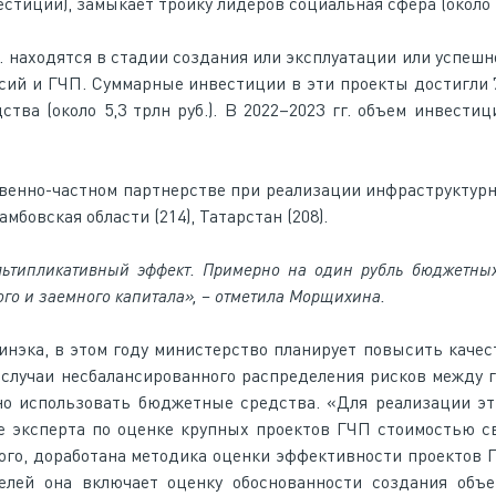
естиций), замыкает тройку лидеров социальная сфера (около 
г. находятся в стадии создания или эксплуатации или успеш
сий и ГЧП. Суммарные инвестиции в эти проекты достигли 7,
тва (около 5,3 трлн руб.). В 2022–2023 гг. объем инвестиц
твенно-частном партнерстве при реализации инфраструктур
мбовская области (214), Татарстан (208).
льтипликативный эффект. Примерно на один рубль бюджетны
го и заемного капитала», – отметила Морщихина.
нэка, в этом году министерство планирует повысить качес
 случаи несбалансированного распределения рисков между 
ьно использовать бюджетные средства. «Для реализации э
е эксперта по оценке крупных проектов ГЧП стоимостью 
того, доработана методика оценки эффективности проектов 
лей она включает оценку обоснованности создания объек