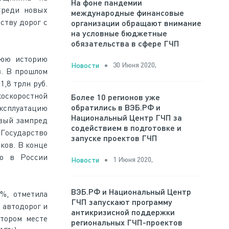
На фоне пандемии
Среди новых
международные финансовые
ству дорог с
организации обращают внимание
на условные бюджетные
обязательства в сфере ГЧП
нюю историю
30 Июня 2020,
Новости
в. В прошлом
1,8 трлн руб.
оскоростной
Более 10 регионов уже
обратились в ВЭБ.РФ и
ксплуатацию
Национальный Центр ГЧП за
ервый зампред
содействием в подготовке и
 Государство
запуске проектов ГЧП
ков. В конце
го в России
1 Июня 2020,
Новости
ВЭБ.РФ и Национальный Центр
%, отметила
ГЧП запускают программу
 автодорог и
антикризисной поддержки
втором месте
региональных ГЧП-проектов