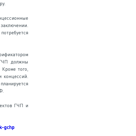
ру.
онцессионные
 заключении.
 потребуется
ерификатором
 ГЧП должны
 Кроме того,
 концессий.
планируется
Ф.
оектов ГЧП и
ok-gchp