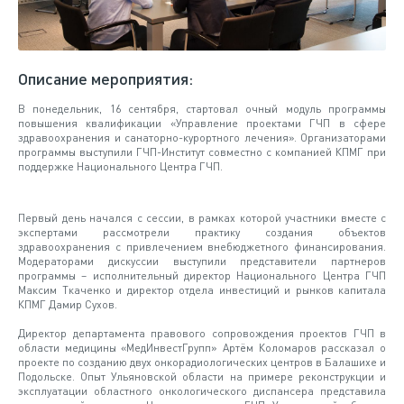
Описание мероприятия:
В понедельник, 16 сентября, стартовал очный модуль программы
повышения квалификации «Управление проектами ГЧП в сфере
здравоохранения и санаторно-курортного лечения». Организаторами
программы выступили ГЧП-Институт совместно с компанией КПМГ при
поддержке Национального Центра ГЧП.
Первый день начался с сессии, в рамках которой участники вместе с
экспертами рассмотрели практику создания объектов
здравоохранения с привлечением внебюджетного финансирования.
Модераторами дискуссии выступили представители партнеров
программы – исполнительный директор Национального Центра ГЧП
Максим Ткаченко и директор отдела инвестиций и рынков капитала
КПМГ Дамир Сухов.
Директор департамента правового сопровождения проектов ГЧП в
области медицины «МедИнвестГрупп» Артём Коломаров рассказал о
проекте по созданию двух онкорадиологических центров в Балашихе и
Подольске. Опыт Ульяновской области на примере реконструкции и
эксплуатации областного онкологического диспансера представила