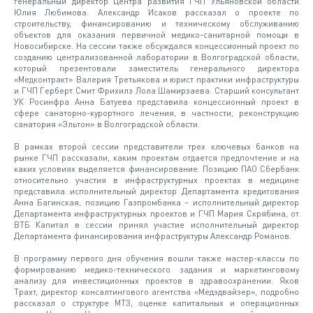
генеральный директор Центра развития ГЧП Ульяновской области
Юлия Любимова. Александр Исаков рассказал о проекте по
строительству, финансированию и техническому обслуживанию
объектов для оказания первичной медико-санитарной помощи в
Новосибирске. На сессии также обсуждался концессионный проект по
созданию централизованной лаборатории в Волгоградской области,
который презентовали заместитель генерального директора
«Медконтракт» Валерия Третьякова и юрист практики инфраструктуры
и ГЧП Герберт Смит Фрихилз Лола Шамирзаева. Старший консультант
УК Росинфра Анна Батуева представила концессионный проект в
сфере санаторно-курортного лечения, в частности, реконструкцию
санатория «Эльтон» в Волгоградской области.
В рамках второй сессии представители трех ключевых банков на
рынке ГЧП рассказали, каким проектам отдается предпочтение и на
каких условиях выделяется финансирование. Позицию ПАО Сбербанк
относительно участия в инфраструктурных проектах в медицине
представила исполнительный директор Департамента кредитования
Анна Багинская, позицию Газпромбанка – исполнительный директор
Департамента инфраструктурных проектов и ГЧП Мария Скрябина, от
ВТБ Капитал в сессии принял участие исполнительный директор
Департамента финансирования инфраструктуры Александр Романов.
В программу первого дня обучения вошли также мастер-классы по
формированию медико-технического задания и маркетинговому
анализу для инвестиционных проектов в здравоохранении. Яков
Трахт, директор консалтингового агентства «Медэдвайзер», подробно
рассказал о структуре МТЗ, оценке капитальных и операционных