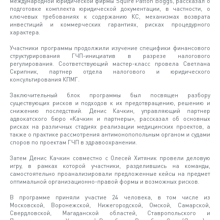
международной юридической фирмы Squire Patton Boggs, рассказал о
подготовке комплекта юридической документации, в частности, о
ключевых требованиях к содержанию КС, механизмах возврата
инвестиций и коммерческих гарантиях, рисках процедурного
характера.
Участники программы продолжили изучение специфики финансового
структурирования ГЧП-инициатив в разрезе налогового
регулирования. Соответствующий мастер-класс провела Светлана
Скрипник, партнер отдела налогового и юридического
консультирования КПМГ.
Заключительный блок программы был посвящен разбору
существующих рисков и подходов к их предотвращению, решению и
снижению последствий. Денис Качкин, управляющий партнер
адвокатского бюро «Качкин и партнеры», рассказал об основных
рисках на различных стадиях реализации медицинских проектов, а
также о практике рассмотрения антимонопопольным органом и судами
споров по проектам ГЧП в здравоохранении.
Затем Денис Качкин совместно с Олесей Хитяник провели деловую
игру, в рамках которой участники, разделившись на команды,
самостоятельно проанализировали предложенные кейсы на предмет
оптимальной организационно-правой формы и возможных рисков.
В программе приняли участие 24 человека, в том числе из
Московской, Воронежской, Нижегородской, Омской, Самарской,
Свердловской, Магаданской областей, Ставропольского и