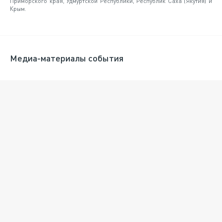
Приморского края, Удмуртской Республики, Республик Саха (Якутия) и
Крым.
Медиа-материалы события