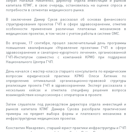
затрат. Наталья Никитенко, директор отдела инвестиций и рынков
капитала КПМГ, в свою очередь, остановилась на оценке спроса и
потребности в сегментах медицинского рынка.
В заключение Дамир Сухов рассказал об основах финансового
структурирования проектов ГЧП в сфере здравоохранении, отметив
особенности применения различных платежных механизмов в
медицинских проектах, в том числе с учетом работы в системе ОМС.
Во вторник, 17 сентября, прошел заключительный день программы
повышения квалификации «Управление проектами ГЧП в сфере
здравоохранения и санаторно-курортного лечения», организованной
ГЧП-Институтом совместно с компанией KPMG при поддержке
Национального Центра ГЧП.
День начался с мастер-класса старшего консультанта по юридическим
вопросам юридической практики KPMG Олеси Хитяник по
определению оптимальной организационно-правовой структуры
реализации проекта ГЧП в здравоохранении. Эксперт рассказала о
нескольких кейсах и отметила специфику решения вопроса
взаимодействия концессионера с оператором в проекте.
Затем слушатели под руководством директора отдела инвестиций и
рынков капитала КПМГ Дамира Сухова разобрали практические
примеры на предмет выбора формы и платежного механизма в
инфраструктурных медицинских проектах.
Константин Макаревич, старший юрист практики инфраструктуры и ГЧП