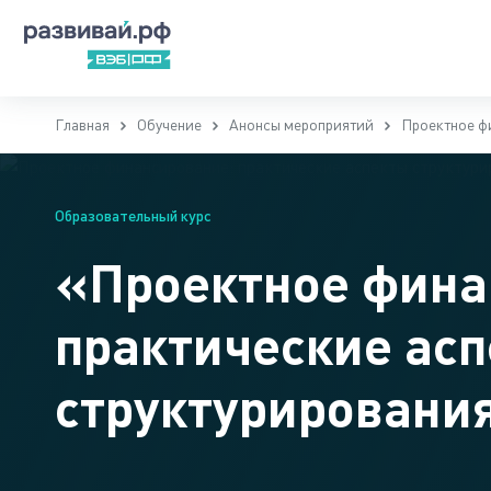
Главная
Обучение
Анонсы мероприятий
Проектное ф
Образовательный курс
«Проектное фина
практические ас
структурировани