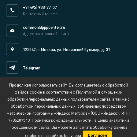
+7 (495) 988-77-07
Контактный телефон
common@pppcenter.ru
Адрес электронной почты
123242, г. Москва, ул. Новинский бульвар, д. 31
Telegram
Продолжая использовать сайт, Вы соглашаетесь с обработкой
Написать нам онлайн
файлов cookie в соответствии с Политикой в отношении
обработки персональных данных пользователей сайта, а также с
обработкой персональных данных, собираемых посредством
Сведения об организации, осуществляющей обучение
метрической программы «Яндекс Метрика» (ООО «Яндекс», ИНН
Политика обработки персональных данных
7736207543, Политика конфиденциальности), в целях аналитики
Противодействие коррупции
Обратная связь:
security@pppcenter.ru
посещаемости сайта. Вы можете запретить обработку файлов
cookie в настройках браузера.
© 2009 - 2026 Национальный центр РАЗВИВАЙ.РФ
Согласен