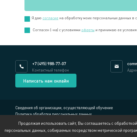
Я даю
согласие
на обработку моих персональных данных в 
Cогласен (-на) с условиями
оферты
и принимаю ее условия
+7 (495) 988-77-07
comm
Контактный телефон
Адре
Написать нам онлайн
Сведения об организации, осуществляющей обучение
Политика обработки персональных данных
Противодействие коррупции
Продолжая использовать сайт, Вы соглашаетесь с обработкой
Обратная связь:
security@pppcenter.ru
персональных данных, собираемых посредством метрической програ