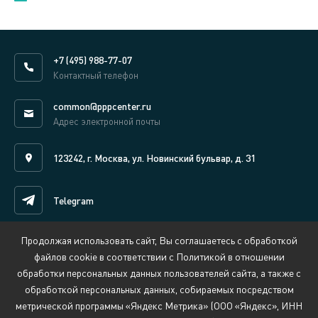
+7 (495) 988-77-07
Контактный телефон
common@pppcenter.ru
Адрес электронной почты
123242, г. Москва, ул. Новинский бульвар, д. 31
Telegram
Продолжая использовать сайт, Вы соглашаетесь с обработкой
Написать нам онлайн
файлов cookie в соответствии с Политикой в отношении
обработки персональных данных пользователей сайта, а также с
обработкой персональных данных, собираемых посредством
Сведения об организации, осуществляющей обучение
метрической программы «Яндекс Метрика» (ООО «Яндекс», ИНН
Политика обработки персональных данных